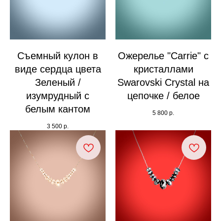
Съемный кулон в
Ожерелье "Carrie" с
виде сердца цвета
кристаллами
Зеленый /
Swarovski Crystal на
изумрудный с
цепочке / белое
белым кантом
5 800
р.
3 500
р.