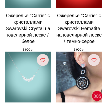
Ожерелье "Carrie" с
Ожерелье "Carrie" с
кристаллами
кристаллами
Swarovski Crystal на
Swarovski Hematite
ювелирной леске /
на ювелирной леске
белое
/ темно-серое
3 900
р.
3 900
р.