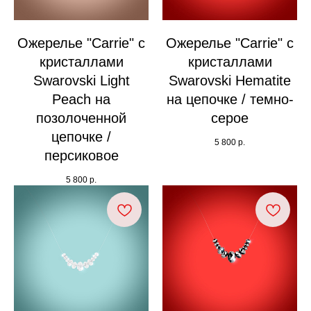
Ожерелье "Carrie" с
Ожерелье "Carrie" с
кристаллами
кристаллами
Swarovski Light
Swarovski Hematite
Peach на
на цепочке / темно-
позолоченной
серое
цепочке /
5 800
р.
персиковое
5 800
р.