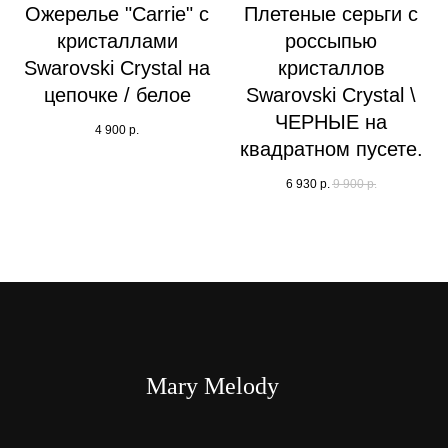
Ожерелье "Carrie" с
Плетеные серьги с
кристаллами
россыпью
Swarovski Crystal на
кристаллов
цепочке / белое
Swarovski Crystal \
ЧЕРНЫЕ на
4 900
р.
квадратном пусете.
6 930
р.
9 900
р.
Mary Melody